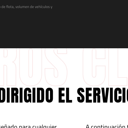
po de flota, volumen de vehículos y
DIRIGIDO EL SERVIC
iseñado para cualquier
A continuación 