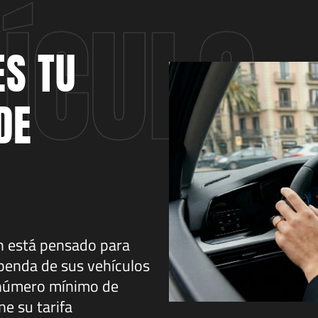
ES TU
DE
4h está pensado para
penda de sus vehículos
n número mínimo de
ne su tarifa