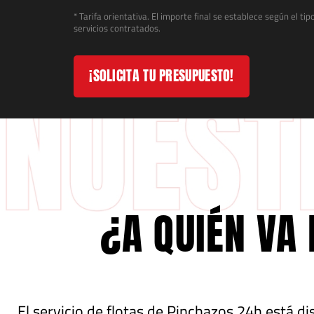
* Tarifa orientativa. El importe final se establece según el ti
servicios contratados.
¡SOLICITA TU PRESUPUESTO!
¿A QUIÉN VA 
El servicio de flotas de Pinchazos 24h está d