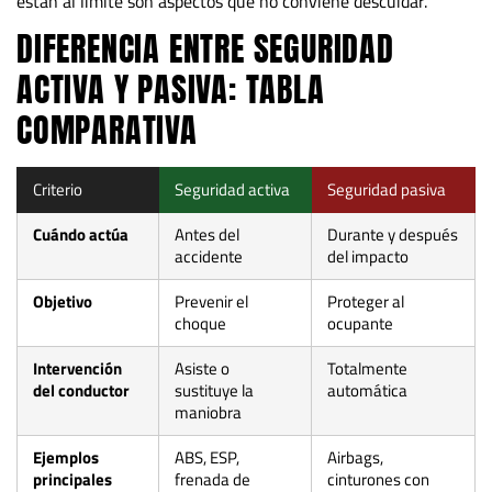
están al límite son aspectos que no conviene descuidar.
DIFERENCIA ENTRE SEGURIDAD
ACTIVA Y PASIVA: TABLA
COMPARATIVA
Criterio
Seguridad activa
️Seguridad pasiva
Cuándo actúa
Antes del
Durante y después
accidente
del impacto
Objetivo
Prevenir el
Proteger al
choque
ocupante
Intervención
Asiste o
Totalmente
del conductor
sustituye la
automática
maniobra
Ejemplos
ABS, ESP,
Airbags,
principales
frenada de
cinturones con